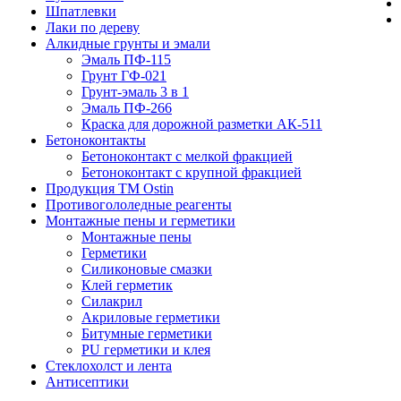
Шпатлевки
Лаки по дереву
Алкидные грунты и эмали
Эмаль ПФ-115
Грунт ГФ-021
Грунт-эмаль 3 в 1
Эмаль ПФ-266
Краска для дорожной разметки АК-511
Бетоноконтакты
Бетоноконтакт с мелкой фракцией
Бетоноконтакт с крупной фракцией
Продукция ТМ Ostin
Противогололедные реагенты
Монтажные пены и герметики
Монтажные пены
Герметики
Силиконовые смазки
Клей герметик
Силакрил
Акриловые герметики
Битумные герметики
PU герметики и клея
Стеклохолст и лента
Антисептики