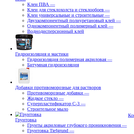
Клеи ПВА
—
Клеи для стеклохолста и стеклообоев
—
Клеи универсальные и строительные
—
Двухкомпонентный полиуретановый клей
—
Однокомпонентный полимерный клей
—
Воднодисперсионный клей
Гидроизоляция и мастики
Гидроизоляция полимерная акриловая
—
Битумная гидроизоляция
Добавки противоморозные для растворов
Противоморозные добавки
—
Жидкое стекло
—
Суперпластификатор С-3
—
Строительное мыло
Ко
Грунтовка
Грунты акриловые глубокого проникновения
—
Грунтовка Tiefgrund
—