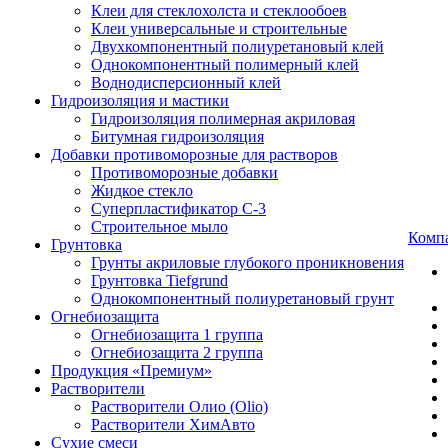
Клеи для стеклохолста и стеклообоев
Клеи универсальные и строительные
Двухкомпонентный полиуретановый клей
Однокомпонентный полимерный клей
Воднодисперсионный клей
Гидроизоляция и мастики
Гидроизоляция полимерная акриловая
Битумная гидроизоляция
Добавки противоморозные для растворов
Противоморозные добавки
Жидкое стекло
Суперпластификатор С-3
Строительное мыло
Комп
Грунтовка
Грунты акриловые глубокого проникновения
Грунтовка Tiefgrund
Однокомпонентный полиуретановый грунт
Огнебиозащита
Огнебиозащита 1 группа
Огнебиозащита 2 группа
Продукция «Премиум»
Растворители
Растворители Олио (Olio)
Растворители ХимАвто
Сухие смеси