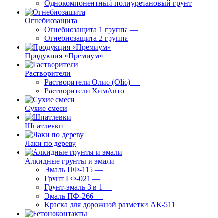
Однокомпонентный полиуретановый грунт
Огнебиозащита
Огнебиозащита 1 группа
—
Огнебиозащита 2 группа
Продукция «Премиум»
Растворители
Растворители Олио (Olio)
—
Растворители ХимАвто
Сухие смеси
Шпатлевки
Лаки по дереву
Алкидные грунты и эмали
Эмаль ПФ-115
—
Грунт ГФ-021
—
Грунт-эмаль 3 в 1
—
Эмаль ПФ-266
—
Краска для дорожной разметки АК-511